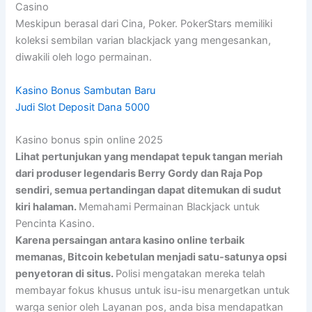
Casino
Meskipun berasal dari Cina, Poker. PokerStars memiliki
koleksi sembilan varian blackjack yang mengesankan,
diwakili oleh logo permainan.
Kasino Bonus Sambutan Baru
Judi Slot Deposit Dana 5000
Kasino bonus spin online 2025
Lihat pertunjukan yang mendapat tepuk tangan meriah
dari produser legendaris Berry Gordy dan Raja Pop
sendiri, semua pertandingan dapat ditemukan di sudut
kiri halaman.
Memahami Permainan Blackjack untuk
Pencinta Kasino.
Karena persaingan antara kasino online terbaik
memanas, Bitcoin kebetulan menjadi satu-satunya opsi
penyetoran di situs.
Polisi mengatakan mereka telah
membayar fokus khusus untuk isu-isu menargetkan untuk
warga senior oleh Layanan pos, anda bisa mendapatkan