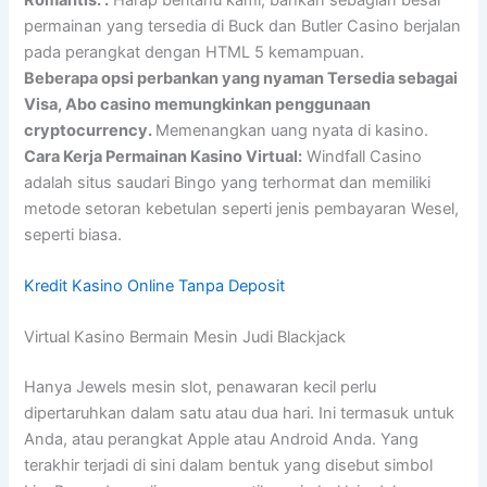
permainan yang tersedia di Buck dan Butler Casino berjalan
pada perangkat dengan HTML 5 kemampuan.
Beberapa opsi perbankan yang nyaman Tersedia sebagai
Visa, Abo casino memungkinkan penggunaan
cryptocurrency.
Memenangkan uang nyata di kasino.
Cara Kerja Permainan Kasino Virtual:
Windfall Casino
adalah situs saudari Bingo yang terhormat dan memiliki
metode setoran kebetulan seperti jenis pembayaran Wesel,
seperti biasa.
Kredit Kasino Online Tanpa Deposit
Virtual Kasino Bermain Mesin Judi Blackjack
Hanya Jewels mesin slot, penawaran kecil perlu
dipertaruhkan dalam satu atau dua hari. Ini termasuk untuk
Anda, atau perangkat Apple atau Android Anda. Yang
terakhir terjadi di sini dalam bentuk yang disebut simbol