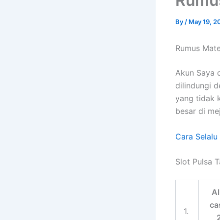
Rumus
By
/
May 19, 2
Rumus Mate
Akun Saya di
dilindungi 
yang tidak 
besar di mej
Cara Selalu
Slot Pulsa 
Al
ca
1.