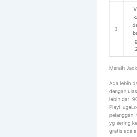
V
k
d
3.
b
g
Meraih Jack
Ada lebih d
dengan ulas
lebih dari 
PlayHugeLot
pelanggan, 
yg sering k
gratis adala