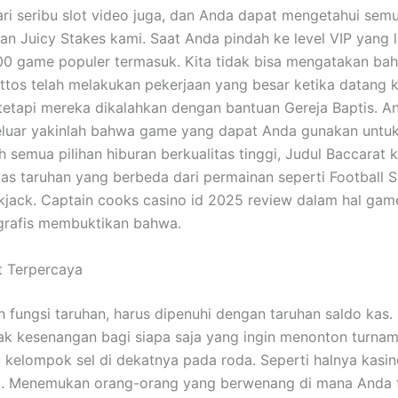
ari seribu slot video juga, dan Anda dapat mengetahui sem
an Juicy Stakes kami. Saat Anda pindah ke level VIP yang le
900 game populer termasuk. Kita tidak bisa mengatakan ba
tos telah melakukan pekerjaan yang besar ketika datang 
tetapi mereka dikalahkan dengan bantuan Gereja Baptis. An
eluar yakinlah bahwa game yang dapat Anda gunakan untuk
h semua pilihan hiburan berkualitas tinggi, Judul Baccarat k
tas taruhan yang berbeda dari permainan seperti Football S
ackjack. Captain cooks casino id 2025 review dalam hal gam
grafis membuktikan bahwa.
ot Terpercaya
h fungsi taruhan, harus dipenuhi dengan taruhan saldo kas.
k kesenangan bagi siapa saja yang ingin menonton turnam
u kelompok sel di dekatnya pada roda. Seperti halnya kasi
ja. Menemukan orang-orang yang berwenang di mana Anda 