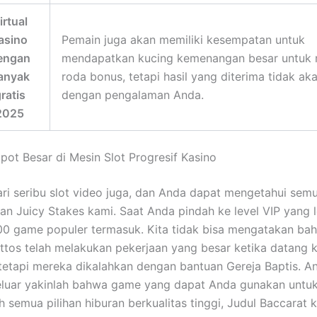
irtual
asino
Pemain juga akan memiliki kesempatan untuk
engan
mendapatkan kucing kemenangan besar untuk
anyak
roda bonus, tetapi hasil yang diterima tidak ak
ratis
dengan pengalaman Anda.
2025
pot Besar di Mesin Slot Progresif Kasino
ari seribu slot video juga, dan Anda dapat mengetahui sem
an Juicy Stakes kami. Saat Anda pindah ke level VIP yang le
900 game populer termasuk. Kita tidak bisa mengatakan ba
tos telah melakukan pekerjaan yang besar ketika datang 
tetapi mereka dikalahkan dengan bantuan Gereja Baptis. An
eluar yakinlah bahwa game yang dapat Anda gunakan untuk
h semua pilihan hiburan berkualitas tinggi, Judul Baccarat k