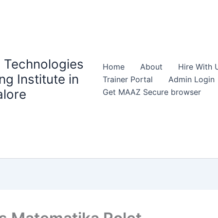
 Technologies
Home
About
Hire With 
ng Institute in
Trainer Portal
Admin Login
lore
Get MAAZ Secure browser