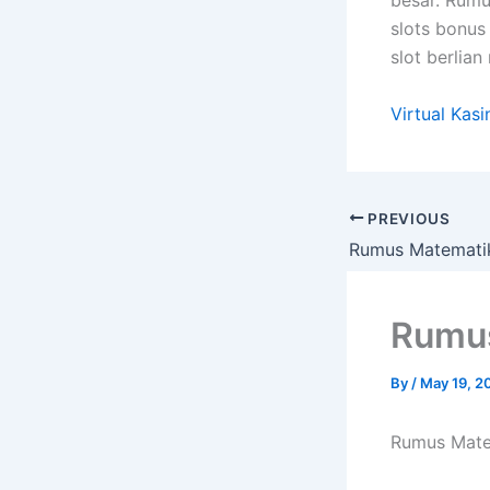
slots bonus
slot berlian
Virtual Kas
PREVIOUS
Rumus Matematik
Rumus
By
/
May 19, 2
Rumus Mate