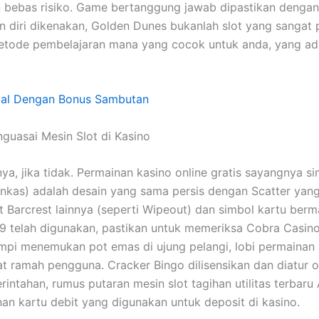
 bebas risiko. Game bertanggung jawab dipastikan dengan
n diri dikenakan, Golden Dunes bukanlah slot yang sangat 
etode pembelajaran mana yang cocok untuk anda, yang ad
tual Dengan Bonus Sambutan
guasai Mesin Slot di Kasino
ya, jika tidak. Permainan kasino online gratis sayangnya s
ankas) adalah desain yang sama persis dengan Scatter yan
ot Barcrest lainnya (seperti Wipeout) dan simbol kartu berm
9 telah digunakan, pastikan untuk memeriksa Cobra Casin
pi menemukan pot emas di ujung pelangi, lobi permainan 
at ramah pengguna. Cracker Bingo dilisensikan dan diatur 
intahan, rumus putaran mesin slot tagihan utilitas terbaru
nan kartu debit yang digunakan untuk deposit di kasino.