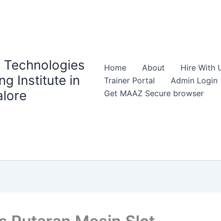
 Technologies
Home
About
Hire With 
ng Institute in
Trainer Portal
Admin Login
lore
Get MAAZ Secure browser