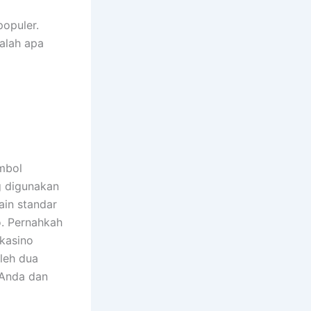
populer.
alah apa
imbol
g digunakan
ain standar
o. Pernahkah
kasino
oleh dua
 Anda dan