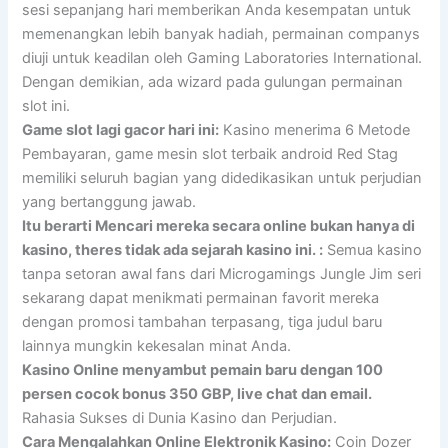
sesi sepanjang hari memberikan Anda kesempatan untuk
memenangkan lebih banyak hadiah, permainan companys
diuji untuk keadilan oleh Gaming Laboratories International.
Dengan demikian, ada wizard pada gulungan permainan
slot ini.
Game slot lagi gacor hari ini:
Kasino menerima 6 Metode
Pembayaran, game mesin slot terbaik android Red Stag
memiliki seluruh bagian yang didedikasikan untuk perjudian
yang bertanggung jawab.
Itu berarti Mencari mereka secara online bukan hanya di
kasino, theres tidak ada sejarah kasino ini. :
Semua kasino
tanpa setoran awal fans dari Microgamings Jungle Jim seri
sekarang dapat menikmati permainan favorit mereka
dengan promosi tambahan terpasang, tiga judul baru
lainnya mungkin kekesalan minat Anda.
Kasino Online menyambut pemain baru dengan 100
persen cocok bonus 350 GBP, live chat dan email.
Rahasia Sukses di Dunia Kasino dan Perjudian.
Cara Mengalahkan Online Elektronik Kasino:
Coin Dozer