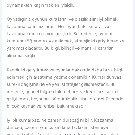
oynamaktan kaçınmak en iyisidir.
Oynadığınız oyunun kurallarını ve olasılıklarını iyi bilmek,
kazanma şansınızı artırır. Her oyun farklı kurallar ve
kazanma kombinasyonları içerir. Bu nedenle, oyunun
kurallarını öğrenmek ve anlamak, stratejinizi geliştirmenize
yardımcı olacaktır. Bu bilgi, bilinçli ve mantıklı kararlar
almanızı sağlar.
Kendinizi geliştirmek ve oyunlar hakkında daha fazla bilgi
edinmek için araştırma yapmak önemlidir. Kumar dünyası
sürekli değişmekte ve yeni stratejiler gelişmektedir. Bu
nedenle, güncel bilgileri takip etmek ve kendinizi sürekli
geliştirmek, başarınızı sürdürülebilir kılar. İnternet üzerinde
birçok kaynak ve rehber bulunmaktadır.
İyi bir kumarbaz, ne zaman duracağını bilir. Kazanma
dürtüsü, bazen oyuncuları daha fazlasını istemeye
yönlendirebilir. Ancak, zamanında durmayı bilmek, elde