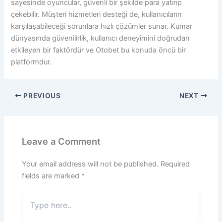
sayesinde oyuncular, güvenli bir şekilde para yatırıp
çekebilir. Müşteri hizmetleri desteği de, kullanıcıların
karşılaşabileceği sorunlara hızlı çözümler sunar. Kumar
dünyasında güvenilirlik, kullanıcı deneyimini doğrudan
etkileyen bir faktördür ve Otobet bu konuda öncü bir
platformdur.
PREVIOUS
NEXT
Leave a Comment
Your email address will not be published.
Required
fields are marked
*
Type
here..