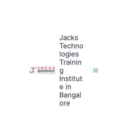
Skip
to
content
Jacks
Techno
logies
Trainin
g
Institut
e in
Bangal
ore